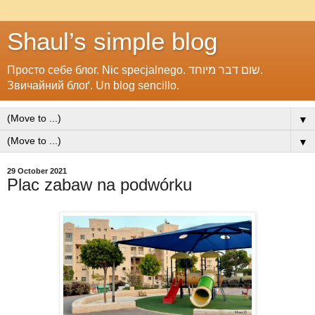
Shaul’s simple blog
Просто себе блог. Nic specjalnego. שום דבר מיוחד.
Звичайний блоґ. Un blog sencillo.
▼
▼
29 October 2021
Plac zabaw na podwórku