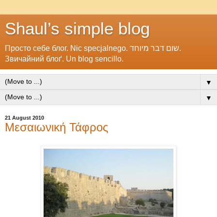
Shaul’s simple blog
Просто себе блог. Nic specjalnego. שום דבר מיוחד.
Звичайний блоґ. Un blog sencillo.
▼
▼
21 August 2010
Μεσαιωνική Τάφρος