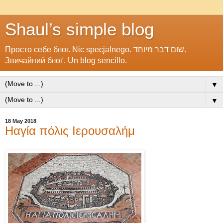
Shaul’s simple blog
Просто себе блог. Nic specjalnego. שום דבר מיוחד.
Звичайний блоґ. Un blog sencillo.
▼
▼
18 May 2018
Ηαγία πόλις Ιερουσαλήμ