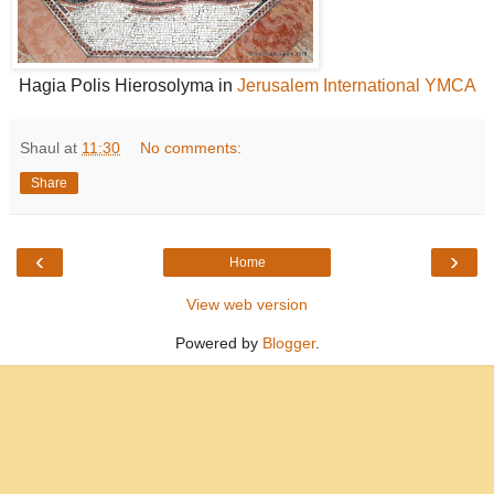
Hagia Polis Hierosolyma in
Jerusalem International YMCA
Shaul
at
11:30
No comments:
Share
‹
›
Home
View web version
Powered by
Blogger
.