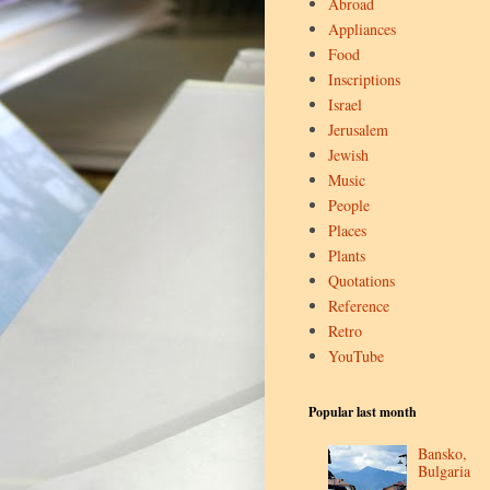
Abroad
Appliances
Food
Inscriptions
Israel
Jerusalem
Jewish
Music
People
Places
Plants
Quotations
Reference
Retro
YouTube
Popular last month
Bansko,
Bulgaria