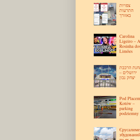
צפויות
התרעות
באזורך
Carolina
Ligeiro – 
Rosinha do
Limões
חנת הרכבת
ירושלים –
יצחק נבון
Pod Place
Kotów –
parking
podziemny
Єрусалиме
збудовани
ти як те