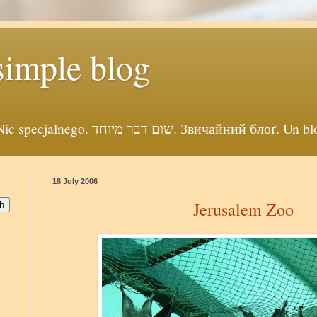
simple blog
Просто себе блог. Nic specjalnego. שום דבר מיוחד. Звичайни
18 July 2006
Jerusalem Zoo