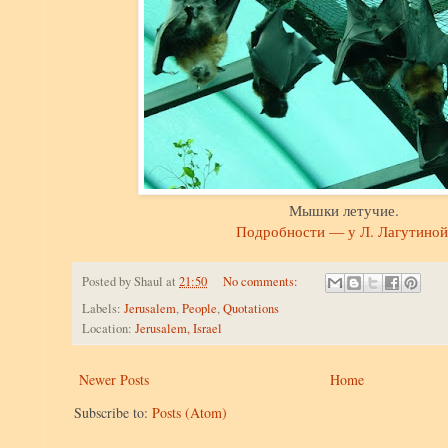
Мышки летучие.
Подробности — у Л. Лагутиной
Posted by
Shaul
at
21:50
No comments:
Labels:
Jerusalem
,
People
,
Quotations
Location:
Jerusalem, Israel
Newer Posts
Home
Subscribe to:
Posts (Atom)