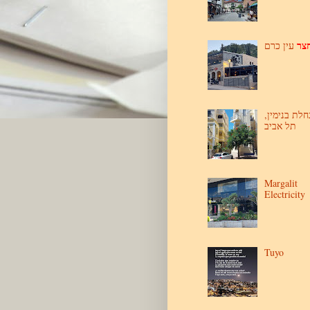
צר
עין כרם
נחלת בנימין
תל אביב
Margalit
Electricity
Tuyo